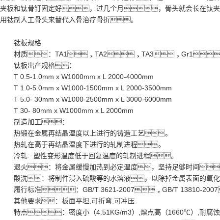
管
夹板和钛骨钉固定好，过几个月，骨头就会长在钛夹
用钛制人工骨头来替代入骨治疗骨折。
板
成人软件
钛板规格
材质：TA1，TA2，TA3，Gr1，
锻件
钛板出产规格：
T 0.5-1.0mm x W1000mm x L 2000-4000mm
行车架
T 1.0-5.0mm x W1000-1500mm x L 2000-3500mm
T 5.0- 30mm x W1000-2500mm x L 3000-6000mm
T 30- 80mm x W1000mm x L 2000mm
制造加工：
热锻在金属再结晶温度以上进行的铸造工艺。
热轧在高于再结晶温度下进行的轧制进程。
冷轧: 塑性变形温度低于回复温度的轧制进程。
退火：将金属缓慢加热到必定温度，坚持足够时间
酸洗：将制件浸入硫酸等的水溶液，以除掉金属表面的氧化物
履行标准：GB/T 3621-2007，GB/T 13810-2007
其他要求：板面平坦,可折弯,可冲压.
特点：密度小（4.51KG/m3）,熔点高（1660℃）,耐腐蚀