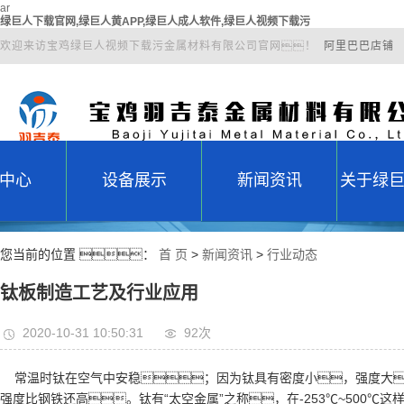
ar
绿巨人下载官网,绿巨人黄APP,绿巨人成人软件,绿巨人视频下载污
欢迎来访宝鸡绿巨人视频下载污金属材料有限公司官网！
阿里巴巴店铺
中心
设备展示
新闻资讯
关于绿
棒
设备展示
公司新闻
公
您当前的位置 ：
首 页
>
新闻资讯
>
行业动态
工件
行业动态
荣
钛板制造工艺及行业应用
形件
常见问题
2020-10-31 10:50:31
92次
管件
固件
常温时钛在空气中安稳；因为钛具有密度小，强度大
强度比钢铁还高。钛有“太空金属”之称，在-253℃~500